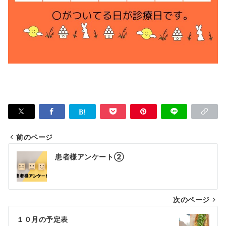
前のページ
投
患者様アンケート②
稿
ナ
次のページ
ビ
ゲ
１０月の予定表