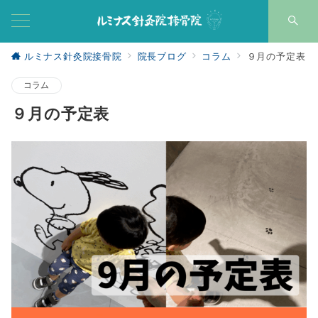
ルミナス針灸院接骨院
院長ブログ
コラム
９月の予定表
コラム
９月の予定表