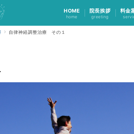
HOME
院長挨拶
料金
home
greeting
servi
容
自律神経調整治療 その１
１