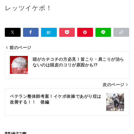
レッツイケボ！
前のページ
投
頭がカチコチの方必見！首こり・肩こりが治ら
稿
ないのは頭皮のコリが原因かも⁉
ナ
次のページ
ビ
ゲ
ベテラン整体師考案！イケボ体操であがり症は
改善する！！ 後編
ー
シ
ョ