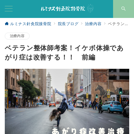
ルミナス針灸院接骨院
院長ブログ
治療内容
ベテラン整体師考案！イケボ体操であがり症は改善する！！ 前編
治療内容
ベテラン整体師考案！イケボ体操であ
がり症は改善する！！ 前編