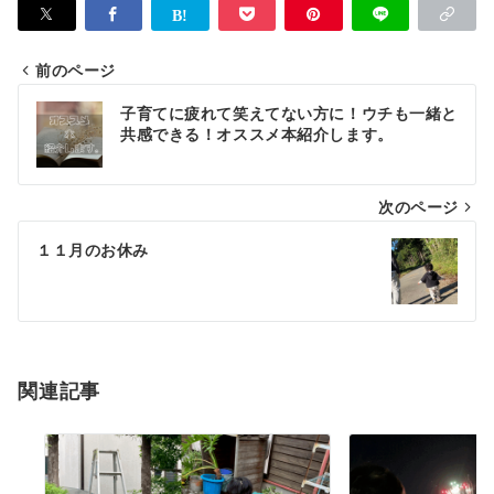
前のページ
投
子育てに疲れて笑えてない方に！ウチも一緒と
稿
共感できる！オススメ本紹介します。
ナ
次のページ
ビ
ゲ
１１月のお休み
ー
シ
ョ
関連記事
ン