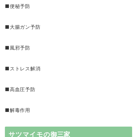
■便秘予防
■大腸ガン予防
■風邪予防
■ストレス解消
■高血圧予防
■解毒作用
サツマイモの御三家